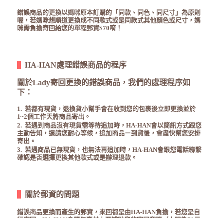
錯誤商品的更換以媽咪原本訂購的「同款、同色、同尺寸」為原則
喔，若媽咪想順道更換成不同款式或是同款式其他顏色或尺寸，
媽
咪需負擔寄回給您的單程郵資
$70
唷！
HA-HAN
處理錯誤商品的程序
關於
Lady
寄回更換的錯誤商品，我們的處理程序如
下：
1. 若都有現貨，退換貨小幫手會在收到您的包裹後立即更換並於
1~2
個工作天將商品寄出。
2. 若遇到商品沒有現貨需等待追加時，
HA-HAN
會以簡訊方式跟您
主動告知，還請您耐心等候，追加商品ㄧ到貨後，會盡快幫您安排
寄出。
3. 若遇商品已無現貨，也無法再追加時，
HA-HAN
會跟您電話聯繫
確認是否選擇更換其他款式或是辦理退款。
關於郵資的問題
錯誤商品更換而產生的郵資，來回都是由
HA-HAN
負擔，若您是自