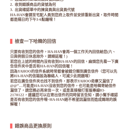
2.
收到錯誤商品的貨號為何
3.
出貨確認單中的揀貨員與出貨員代號
HA-HAN
會請至宅配人員到您府上取件並安排重新出貨，取件時間
都是隔日的下午
3-6
點鐘唷！
檢查一下哈韓的回信
只要有收到您的信件，
HA-HAN
會再一個工作天內回信給您
(
六、
日與例假日休息除外，請順延喔！
)
若您在上述的時間內沒有收到
HA-HAN
的回信，麻煩您先看一下廣
告信件夾中是否有
HA-HAN
的回信喔！
因為
YAHOO
的信件系統時常都會被錯分類到廣告信件〈您可以先
將
HA-HAN
的信箱設為聯絡人，可減少此問題唷〉
若您在廣告信件夾也找不到信件，那表示
YAHOO
奇摩又漏信了
@@”…
可能是
HA-HAN
沒收到您的信件，
也可能是哈韓寄給信件
漏信了，請您務必再來信ㄧ次，或是直接撥打客服專線
03-
2170122
，建議您可以在寄出信件的同時留言告知，
請小幫手確認
是否有收到您的信件唷
~HA-HAN
絕不希望因漏信而造成媽咪的誤
解喔！
錯誤
商品更換原則