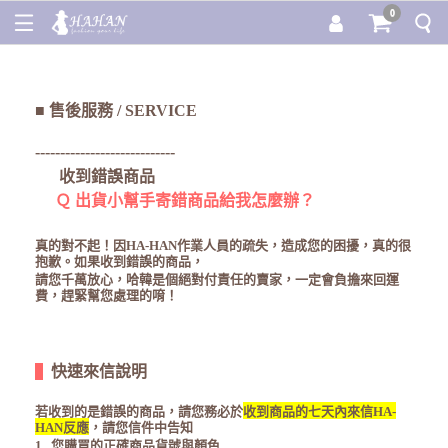
0
■
售後服務 / SERVICE
----------------------------
收到錯誤商品
Ｑ
出貨小幫手寄錯商品給我怎麼辦？
真的對不起！因
HA-HAN
作業人員的疏失，造成您的困擾，真的很
抱歉。如果收到錯誤的商品，
請您千萬放心，哈韓是個絕對付責任的賣家，一定會負擔來回運
費，趕緊幫您處理的唷！
快速來信說明
若收到的是錯誤的商品，請您務必於
收到商品的七天內來信
HA-
HAN
反應
，請您信件中告知
1.
您購買的正確商品貨號與顏色