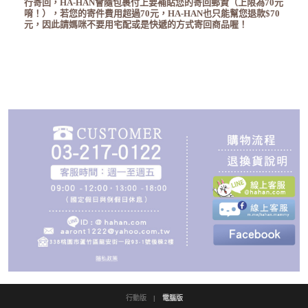
行寄回，
HA-HAN
會隨包裹付上要補貼您的寄回郵資
（上限為
7
0
元
唷！），若您的寄件費用超過
7
0
元，
HA-HAN
也只能幫您退款
$70
元，因此請媽咪不要用宅配或是快遞
的方式寄回商品喔！
行動版
|
電腦版