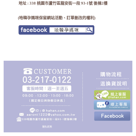
地址 : 338 桃園市蘆竹區龍安街一段 93-1號 後棟2樓
(哈韓孕媽咪保留網站活動、訂單刪改的權利)