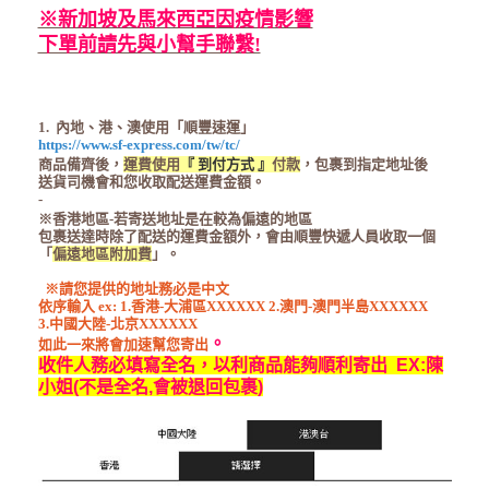
※新加坡及馬來西亞因疫情影響
下單前請先與小幫手聯繫!
1. 內地、港、澳使用「順豐速運」
https://www.sf-express.com/tw/tc/
商品備齊後，
運費使用
『 到付方式 』
付款
，包裹到指定地址後
送貨司機會和您收取配送運費金額。
-
※香港地區-若寄送地址是在較為偏遠的地區
包裹送達時除了配送的運費金額外，會由順豐快遞人員收取一個
「
偏遠地區附加費
」。
※請您提供的地址務必是中文
依序輸入 ex: 1.香港-大浦區XXXXXX
2.澳門-澳門半島XXXXXX
3.中國大陸-北京XXXXXX
。
如此一來將會加速幫您寄出
收件人務必填寫全名，以利商品能夠順利寄出 EX:陳
小姐(不是全名,會被退回包裹)