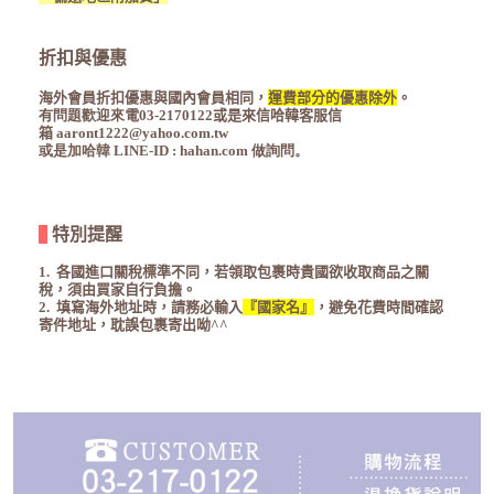
折扣與優惠
海外會員折扣優惠與國內會員相同，
運費部分的優惠除外
。
有問題歡迎來電03-2170122
或是來信哈韓客服信
箱
aaront1222@yahoo.com.tw
或是加哈韓 LINE-ID : hahan.com 做詢問。
特別提醒
1.
各國進口關稅標準不同，若領取包裹時貴國欲收取商品之關
稅，須由買家自行負擔。
2. 填寫海外地址時，請務必輸入
『國家名』
，避免花費時間確認
寄件地址，耽誤包裹寄出呦^^