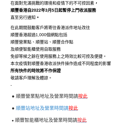
在面對充滿挑戰的環境和疫情下的不可控因素
，
順豐香港自
2022
年
3
月
5
日起暫停上門收派服務
直至另行通知
。
在此期間鼓勵客戶將寄往香港派件地址改往
順豐香港超過1,000個網點包括
順豐營業點、順豐站、順豐合作點
及順便智能櫃使用自取服務
免卻等候之餘在使用服務上之時效比較可控及便捷。
本次疫情對順豐香港收派快件操作造成不同程度的影響
所有快件的時效將不作保證
敬請客戶理解及體諒。
-
●
順豐營業點地址及營業時間請
按此
●
順豐站地址及營業時間請
按此
順豐智能櫃地址及營業時間請
按此
●