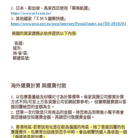
2. 日本、新加坡、馬來西亞
使用「華美航運」
https://www.ucf.com.tw/
3. 其他國家
「ＥＭＳ國際快捷」
https://www.post.gov.tw/post/internet/Postal/index.jsp?ID=2010201
美國的買家請務必依序提供以下內容
:
街道:
城市:
洲/省/區:
郵遞區號:
海外運費計算 與運費付款
1. 以包裹重量級及材積尺寸為計算標準。每家貨運公司郵資計算
方式不同(可至上方各貨運公司官網試算參考)，
但實際運費請以客
服回覆給您的金額為主。
2. 您第一次付款是只有商品的金額，待您商品到齊後小幫手將會
與您連絡告知運費金額，再請您付款運費金額。
3.
香港地區-若寄送地址是在較為偏遠的地區，除了客服回覆的包
裹運費外，包裹寄出送達到您手中時，
會由順豐快遞人員收取一個
「偏遠地區附加費」