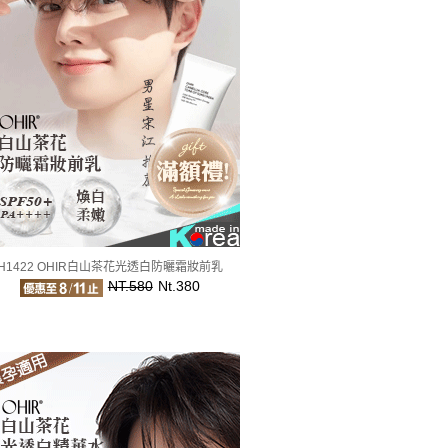
H1422 OHIR白山茶花光透白防曬霜妝前乳
NT.580
Nt.380