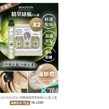
1140 ROOTON 奇蹟復甦精萃綠瓶6入/盒*2盒
Nt.1280