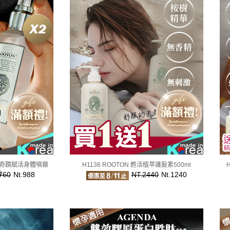
植潤奇蹟賦活身體噴霧
H1136 ROOTON 甦活植萃護髮素500ml
瓶
760
Nt.988
NT.2440
Nt.1240