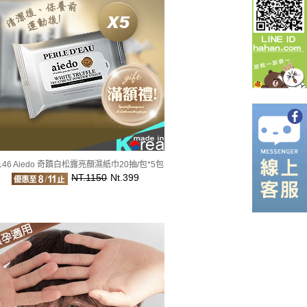
146 Aiedo 奇蹟白松露亮顏濕紙巾20抽/包*5包
NT.1150
Nt.399