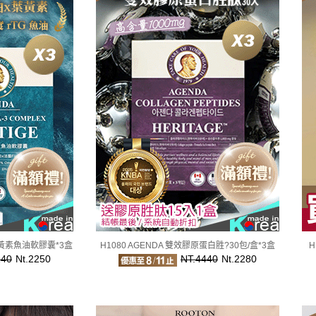
葉黃素魚油軟膠囊*3盒
H1080 AGENDA 雙效膠原蛋白胜?30包/盒*3盒
H
140
Nt.2250
NT.4440
Nt.2280