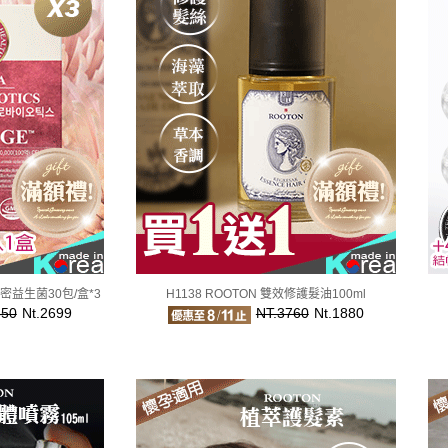
私密益生菌30包/盒*3
H1138 ROOTON 雙效修護髮油100ml
850
Nt.2699
NT.3760
Nt.1880