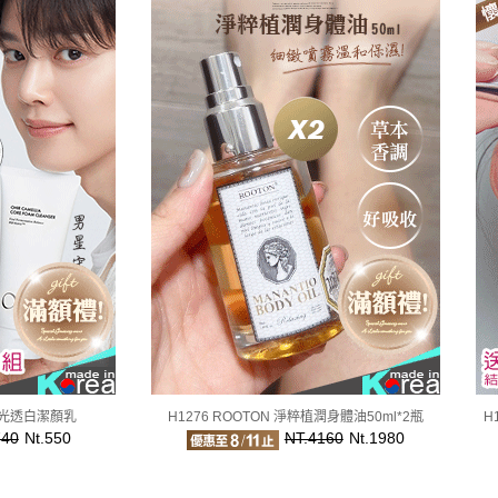
茶花光透白潔顏乳
H1276 ROOTON 淨粹植潤身體油50ml*2瓶
H
740
Nt.550
NT.4160
Nt.1980