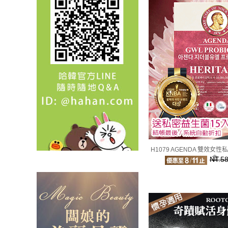
H1079 AGENDA 雙效女性
盒
NT.5