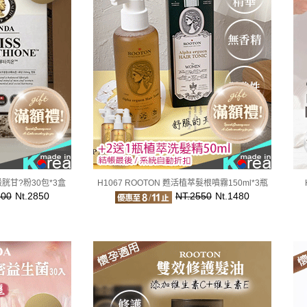
白穀胱甘?粉30包*3盒
H1067 ROOTON 甦活植萃髮根噴霧150ml*3瓶
800
Nt.2850
NT.2550
Nt.1480