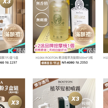
顏面膜7片/盒*3盒
H1064 ROOTON 甦活植萃洗髮精500ml*3瓶
H1
460
Nt.1197
NT.4080
Nt.2050