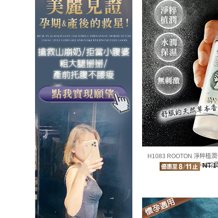
H1083 ROOTON 淨粹
105ml*2
NT.1