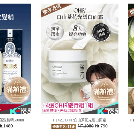
海藻洗髮精500ml
H1421 OHIR白山茶花光透白面霜
H
t.1480
NT.1080
Nt.790