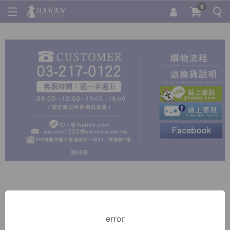
0
error